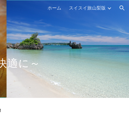
ホーム
スイスイ旅山梨版
ion
快適に～ 
！